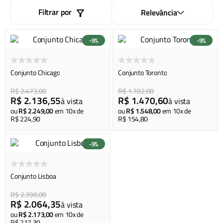
lanterna
8
º
Filtrar por
Relevância
cadeira
9
º
4 pessoas
10
º
-
9%
-
9%
Conjunto Chicago
Conjunto Toronto
R$
2
.
473
,
00
R$
1
.
702
,
00
R$
2
.
136
,
55
R$
1
.
470
,
60
à vista
à vista
ou
R$
2
.
249
,
00
em
10
x de
ou
R$
1
.
548
,
00
em
10
x de
R$
224
,
90
R$
154
,
80
-
9%
Conjunto Lisboa
R$
2
.
390
,
00
R$
2
.
064
,
35
à vista
ou
R$
2
.
173
,
00
em
10
x de
R$
217
,
30