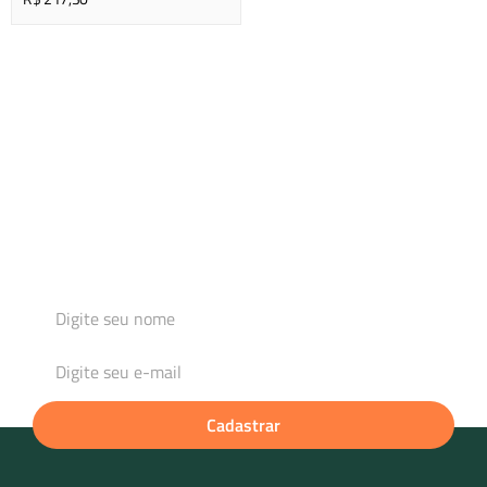
Cadastre-se e fique por dentro das novidades
Para mim
Para minha loja / revenda de produtos
Para minha empresa / brindes
Cadastrar