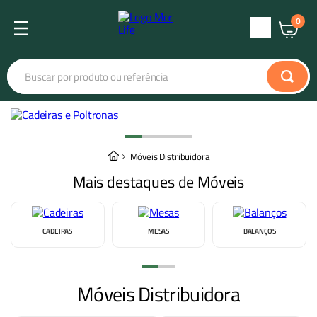
0
Central
de
Buscar por produto ou referência
Atendimento
Termos mais buscados
banqueta industrial
1
º
Móveis Distribuidora
barraca iglu
2
º
Mais destaques de Móveis
barraca luna
3
º
ombrelone dubai
4
º
CADEIRAS
MESAS
BALANÇOS
colchonete
5
º
poltrona estofada
6
º
Móveis Distribuidora
ombrelone
7
º