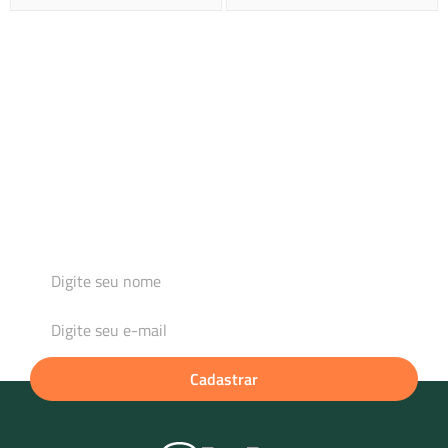
Cadastre-se e fique por dentro das novidades
Para mim
Para minha loja / revenda de produtos
Para minha empresa / brindes
Cadastrar