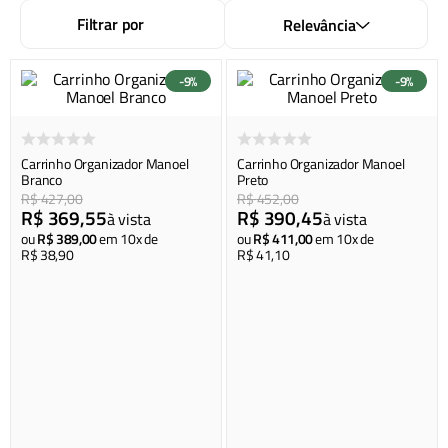
colchão inflável
8
º
Filtrar por
Relevância
carregador portátil
9
º
4 pessoas
10
º
-
9%
-
9%
Carrinho Organizador Manoel
Carrinho Organizador Manoel
Branco
Preto
R$
427
,
00
R$
452
,
00
R$
369
,
55
R$
390
,
45
à vista
à vista
ou
R$
389
,
00
em
10
x de
ou
R$
411
,
00
em
10
x de
R$
38
,
90
R$
41
,
10