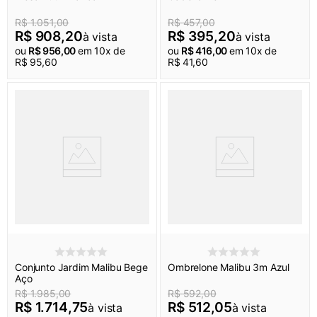
R$
1
.
051
,
00
R$
457
,
00
R$
908
,
20
R$
395
,
20
à vista
à vista
ou
R$
956
,
00
em
10
x de
ou
R$
416
,
00
em
10
x de
R$
95
,
60
R$
41
,
60
Conjunto Jardim Malibu Bege
Ombrelone Malibu 3m Azul
Aço
R$
1
.
985
,
00
R$
592
,
00
R$
1
.
714
,
75
R$
512
,
05
à vista
à vista