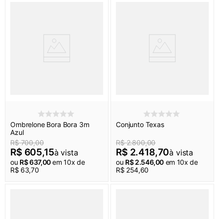
Ombrelone Bora Bora 3m
Conjunto Texas
Azul
R$
700
,
00
R$
2
.
800
,
00
R$
605
,
15
R$
2
.
418
,
70
à vista
à vista
ou
R$
637
,
00
em
10
x de
ou
R$
2
.
546
,
00
em
10
x de
R$
63
,
70
R$
254
,
60