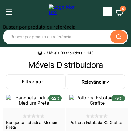
0
Central
de
Buscar por produto ou referência
Atendimento
Termos mais buscados
Móveis Distribuidora
145
banqueta industrial
1
º
Móveis Distribuidora
barraca iglu
2
º
Filtrar por
Relevância
barraca luna
3
º
ombrelone dubai
4
º
-
22%
-
9%
poltrona estofada
5
º
colchonete
6
º
Banqueta Industrial Medium
Poltrona Estofada K2 Grafite
ombrelone
7
º
Preta