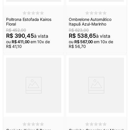
Poltrona Estofada Kairos
Ombrelone Automático
Floral
Itapuã Azul-Marinho
R$
452
,
00
R$
623
,
00
R$
390
,
45
R$
538
,
65
à vista
à vista
ou
R$
411
,
00
em
10
x de
ou
R$
567
,
00
em
10
x de
R$
41
,
10
R$
56
,
70