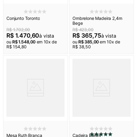
Conjunto Toronto
Ombrelone Madeira 2,4m
Bege
R$
1
.
702
,
00
R$
423
,
00
R$
1
.
470
,
60
R$
365
,
75
à vista
à vista
ou
R$
1
.
548
,
00
em
10
x de
ou
R$
385
,
00
em
10
x de
R$
154
,
80
R$
38
,
50
Mesa Ruth Branca
Cadeira Berlim