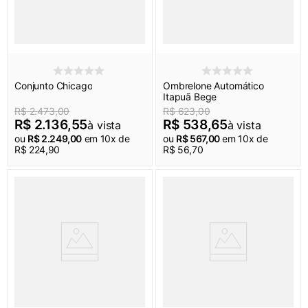
Conjunto Chicago
Ombrelone Automático
Itapuã Bege
R$
2
.
473
,
00
R$
623
,
00
R$
2
.
136
,
55
R$
538
,
65
à vista
à vista
ou
R$
2
.
249
,
00
em
10
x de
ou
R$
567
,
00
em
10
x de
R$
224
,
90
R$
56
,
70