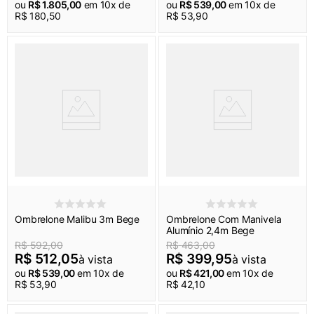
ou
R$
1
.
805
,
00
em
10
x de
ou
R$
539
,
00
em
10
x de
R$
180
,
50
R$
53
,
90
Ombrelone Malibu 3m Bege
Ombrelone Com Manivela
Alumínio 2,4m Bege
R$
592
,
00
R$
463
,
00
R$
512
,
05
R$
399
,
95
à vista
à vista
ou
R$
539
,
00
em
10
x de
ou
R$
421
,
00
em
10
x de
R$
53
,
90
R$
42
,
10