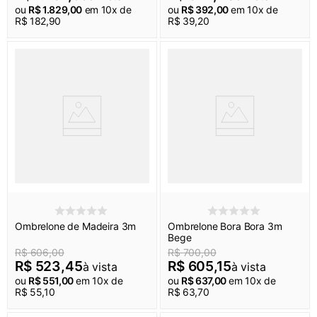
ou
R$
1
.
829
,
00
em
10
x de
ou
R$
392
,
00
em
10
x de
R$
182
,
90
R$
39
,
20
Ombrelone de Madeira 3m
Ombrelone Bora Bora 3m
Bege
R$
606
,
00
R$
700
,
00
R$
523
,
45
R$
605
,
15
à vista
à vista
ou
R$
551
,
00
em
10
x de
ou
R$
637
,
00
em
10
x de
R$
55
,
10
R$
63
,
70