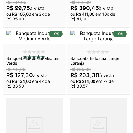
R$
134
,
00
R$
452
,
00
colchão inflável
8
º
R$
99
,
75
R$
390
,
45
à vista
à vista
ou
R$
105
,
00
em
3
x de
ou
R$
411
,
00
em
10
x de
lanterna
9
º
R$
35
,
00
R$
41
,
10
4 pessoas
10
º
-
9%
-
9%
Banqueta Industrial Medium
Banqueta Industrial Large
Verde
Laranja
R$
147
,
00
R$
235
,
00
R$
127
,
30
R$
203
,
30
à vista
à vista
ou
R$
134
,
00
em
4
x de
ou
R$
214
,
00
em
7
x de
R$
33
,
50
R$
30
,
57