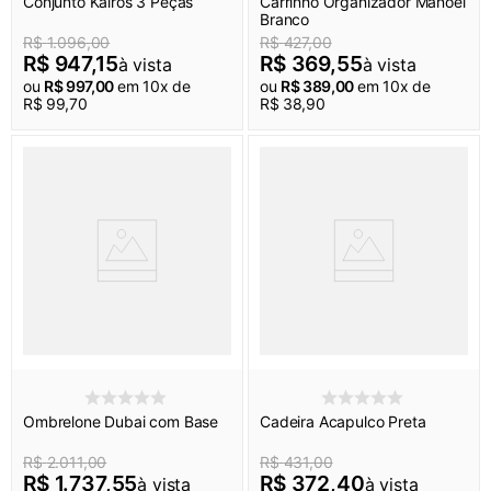
Conjunto Kairos 3 Peças
Carrinho Organizador Manoel
Branco
R$
1
.
096
,
00
R$
427
,
00
R$
947
,
15
R$
369
,
55
à vista
à vista
ou
R$
997
,
00
em
10
x de
ou
R$
389
,
00
em
10
x de
R$
99
,
70
R$
38
,
90
Ombrelone Dubai com Base
Cadeira Acapulco Preta
R$
2
.
011
,
00
R$
431
,
00
R$
1
.
737
,
55
R$
372
,
40
à vista
à vista