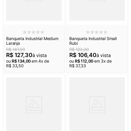
Banqueta Industrial Medium
Banqueta Industrial Small
Laranja
Rubi
R$
147
,
00
R$
123
,
00
R$
127
,
30
R$
106
,
40
à vista
à vista
ou
R$
134
,
00
em
4
x de
ou
R$
112
,
00
em
3
x de
R$
33
,
50
R$
37
,
33