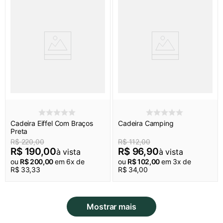
Cadeira Eiffel Com Braços
Cadeira Camping
Preta
R$
220
,
00
R$
112
,
00
R$
190
,
00
R$
96
,
90
à vista
à vista
ou
R$
200
,
00
em
6
x de
ou
R$
102
,
00
em
3
x de
R$
33
,
33
R$
34
,
00
Mostrar mais