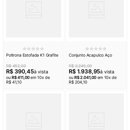
Poltrona Estofada K1 Grafite
Conjunto Acapulco Aço
R$
452
,
00
R$
2
.
245
,
00
R$
390
,
45
R$
1
.
938
,
95
à vista
à vista
ou
R$
411
,
00
em
10
x de
ou
R$
2
.
041
,
00
em
10
x de
R$
41
,
10
R$
204
,
10