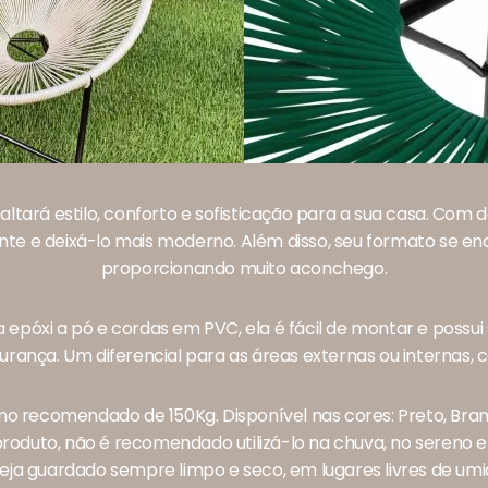
tará estilo, conforto e sofisticação para a sua casa. Com d
e e deixá-lo mais moderno. Além disso, seu formato se en
proporcionando muito aconchego.
 epóxi a pó e cordas em PVC, ela é fácil de montar e possu
urança. Um diferencial para as áreas externas ou internas, 
o recomendado de 150Kg. Disponível nas cores: Preto, Bran
 produto, não é recomendado utilizá-lo na chuva, no sereno 
a guardado sempre limpo e seco, em lugares livres de um