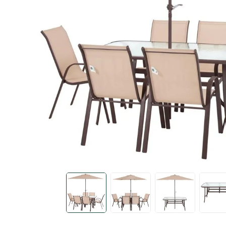
4 pessoas
10
º