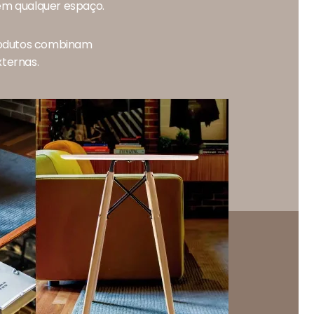
 em qualquer espaço.
produtos combinam
xternas.