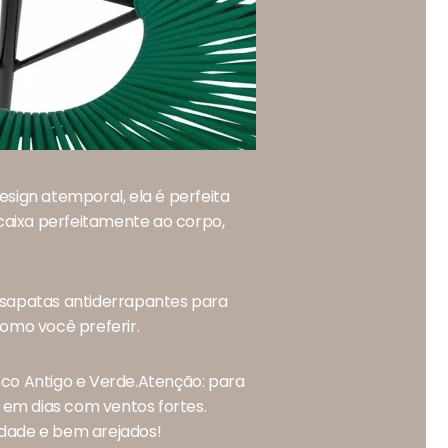
esign atemporal, ela é perfeita
caixa perfeitamente ao corpo,
i sapatas antiderrapantes para
como você preferir.
co Antigo e Verde.Atenção: para
e em dias com ventos fortes.
idade e bem arejados!