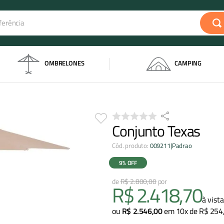
rência
s
OMBRELONES
CAMPING
Conjunto Texas
Cód. produto
:
009211|Padrao
9%
OFF
R$
2
.
800
,
00
R$
2
.
418
,
70
à vista
ou
R$
2
.
546
,
00
em
10
x de
R$
254