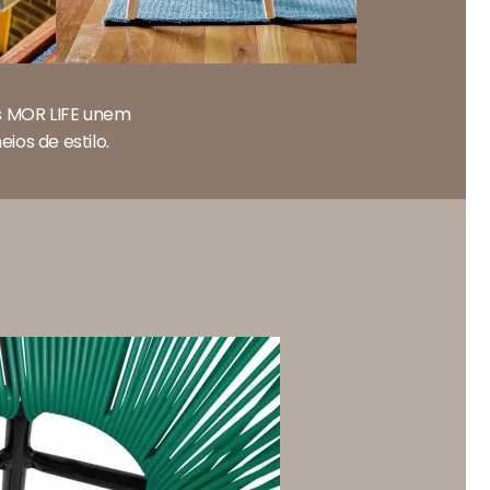
is MOR LIFE unem
ios de estilo.