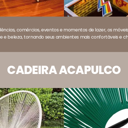
idências, comércios, eventos e momentos de lazer, os móve
e e beleza, tornando seus ambientes mais confortáveis e che
CADEIRA ACAPULCO