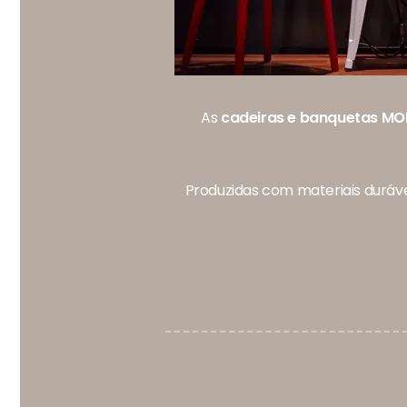
As
cadeiras e banquetas MOR
Produzidas com materiais durávei