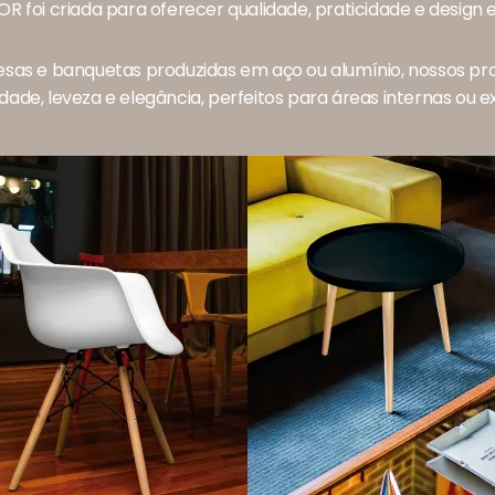
OR foi criada para oferecer qualidade, praticidade e design
sas e banquetas produzidas em aço ou alumínio, nossos 
idade, leveza e elegância, perfeitos para áreas internas ou e