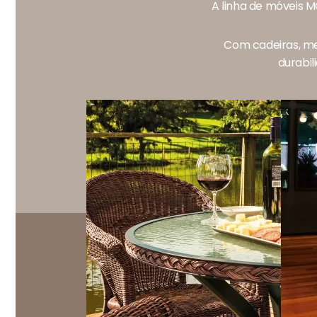
A linha de móveis M
Com cadeiras, me
durabil