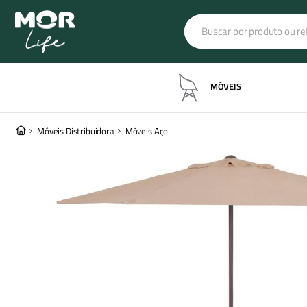
Buscar por produto ou refe
Termos mais buscado
MÓVEIS
banqueta industrial
1
º
barraca iglu
2
º
Móveis Distribuidora
Móveis Aço
barraca luna
3
º
colchonete
4
º
ombrelone dubai
5
º
poltrona estofada
6
º
ombrelone
7
º
carregador portátil
8
º
colchão inflável
9
º