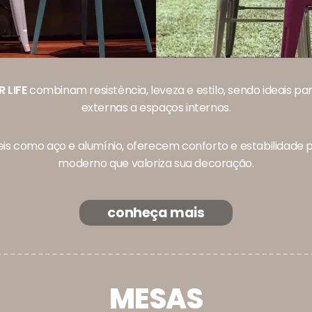
 LIFE
combinam resistência, leveza e estilo, sendo ideais p
externas a espaços internos.
s como aço e alumínio, oferecem conforto e estabilidade pa
moderno que valoriza sua decoração.
conheça mais
MESAS