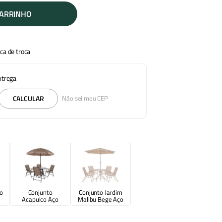
CARRINHO
ica de troca
entrega
CALCULAR
Não sei meu CEP
go
Conjunto
Conjunto Jardim
Acapulco Aço
Malibu Bege Aço