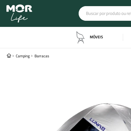
Buscar por produto ou refe
Termos mais buscado
MÓVEIS
banqueta industrial
1
º
barraca luna
2
º
Camping
Barracas
barraca iglu
3
º
colchonete
4
º
poltrona estofada
5
º
ombrelone dubai
6
º
ombrelone
7
º
lanterna
8
º
4 pessoas
9
º