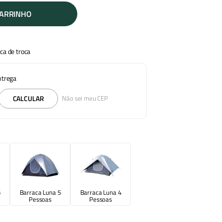
CARRINHO
ica de troca
entrega
CALCULAR
Não sei meu CEP
6
Barraca Luna 5
Barraca Luna 4
Pessoas
Pessoas