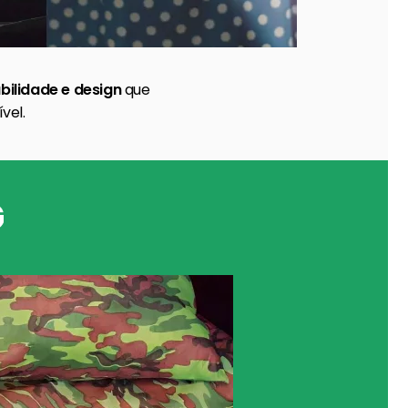
bilidade e design
que
vel.
G