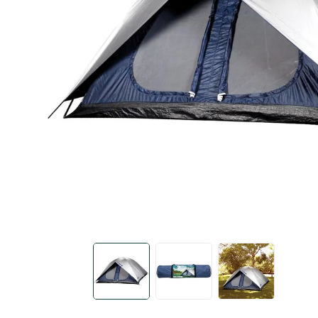
carregador portátil
10
º