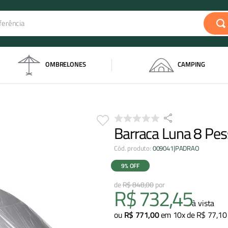
rência
s
OMBRELONES
CAMPING
Barraca Luna 8 Pe
Cód. produto
:
009041|PADRAO
9%
OFF
R$
848
,
00
R$
732
,
45
à vista
ou
R$
771
,
00
em
10
x de
R$
77
,
10