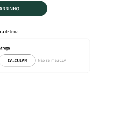
CARRINHO
ica de troca
entrega
CALCULAR
Não sei meu CEP