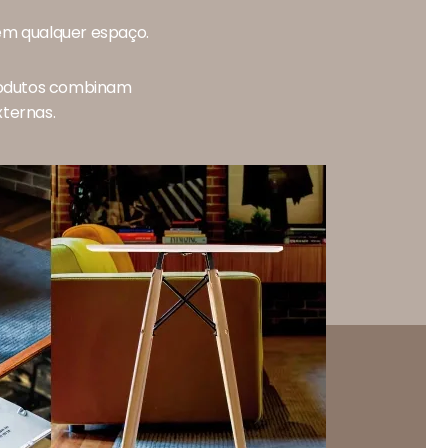
 em qualquer espaço.
produtos combinam
xternas.