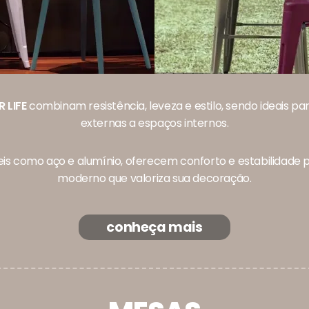
 LIFE
combinam resistência, leveza e estilo, sendo ideais p
externas a espaços internos.
s como aço e alumínio, oferecem conforto e estabilidade pa
moderno que valoriza sua decoração.
conheça mais