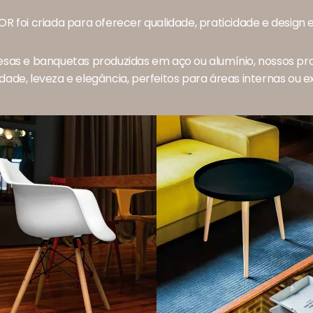
OR foi criada para oferecer qualidade, praticidade e design
sas e banquetas produzidas em aço ou alumínio, nossos 
idade, leveza e elegância, perfeitos para áreas internas ou e