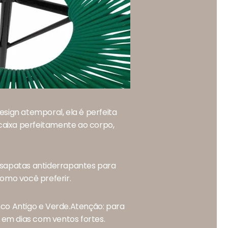
esign atemporal, ela é perfeita
caixa perfeitamente ao corpo,
i sapatas antiderrapantes para
como você preferir.
co Antigo e Verde.Atenção: para
e em dias com ventos fortes.