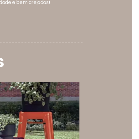
idade e bem arejados!
S