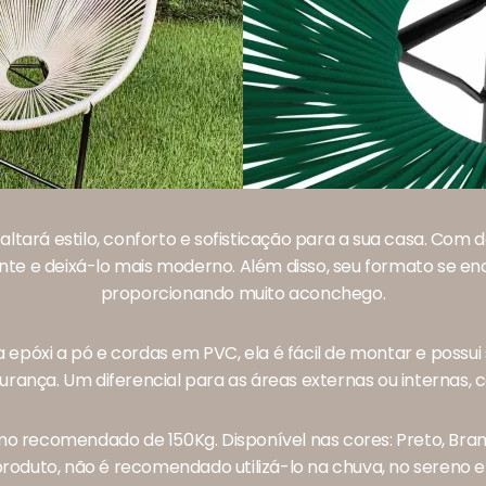
tará estilo, conforto e sofisticação para a sua casa. Com d
e e deixá-lo mais moderno. Além disso, seu formato se en
proporcionando muito aconchego.
 epóxi a pó e cordas em PVC, ela é fácil de montar e possu
urança. Um diferencial para as áreas externas ou internas, 
o recomendado de 150Kg. Disponível nas cores: Preto, Bran
 produto, não é recomendado utilizá-lo na chuva, no sereno 