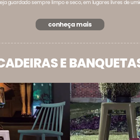
a guardado sempre limpo e seco, em lugares livres de um
conheça mais
CADEIRAS E BANQUETA