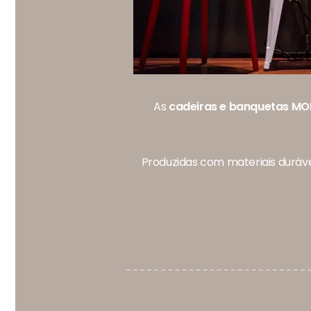
As
cadeiras e banquetas MOR
Produzidas com materiais durávei