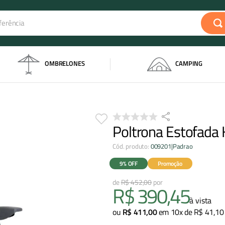
rência
s
OMBRELONES
CAMPING
Poltrona Estofada 
Cód. produto
:
009201|Padrao
9%
OFF
Promoção
R$
452
,
00
R$
390
,
45
à vista
ou
R$
411
,
00
em
10
x de
R$
41
,
10