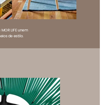
is MOR LIFE unem
ios de estilo.