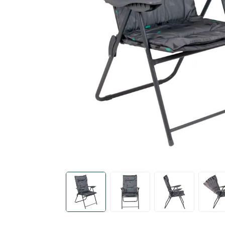
4 pessoas
10
º