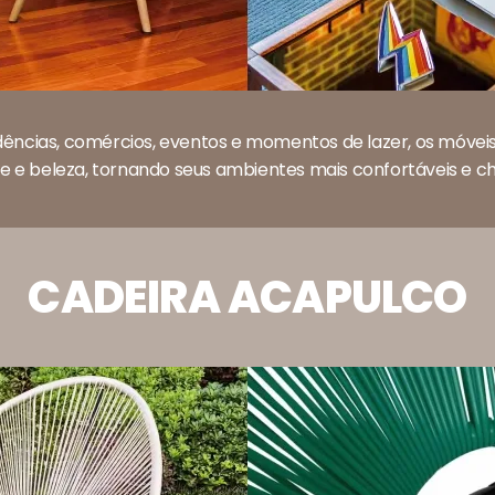
idências, comércios, eventos e momentos de lazer, os móve
e e beleza, tornando seus ambientes mais confortáveis e che
CADEIRA ACAPULCO