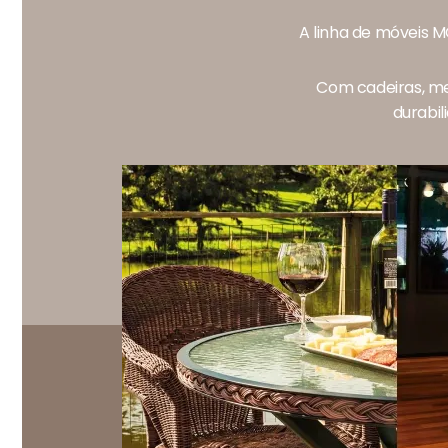
A linha de móveis M
Com cadeiras, me
durabil