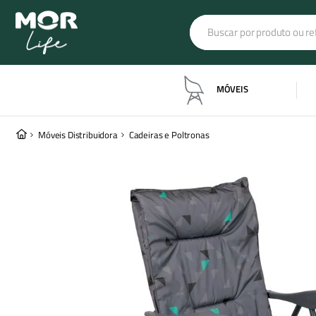
Buscar por produto ou refe
Termos mais buscado
MÓVEIS
banqueta industrial
1
º
barraca iglu
2
º
Móveis Distribuidora
Cadeiras e Poltronas
barraca luna
3
º
ombrelone dubai
4
º
poltrona estofada
5
º
colchonete
6
º
ombrelone
7
º
colchão inflável
8
º
lanterna
9
º