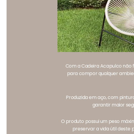
Com a Cadeira Acapulco não fal
para compor qualquer ambient
Produzida em aço, com pintura
garantir maior seg
O produto possui um peso máxim
preservar a vida útil deste