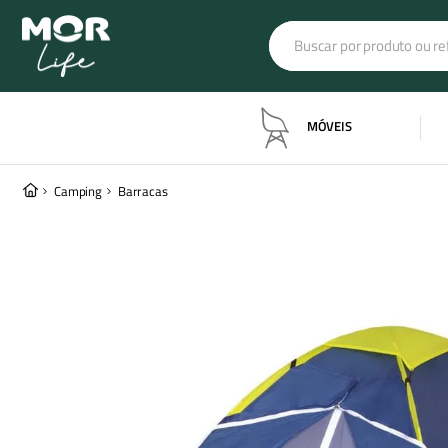
Buscar por produto ou refe
Termos mais buscado
MÓVEIS
banqueta industrial
1
º
barraca luna
2
º
Camping
Barracas
barraca iglu
3
º
colchonete
4
º
poltrona estofada
5
º
ombrelone dubai
6
º
ombrelone
7
º
lanterna
8
º
4 pessoas
9
º