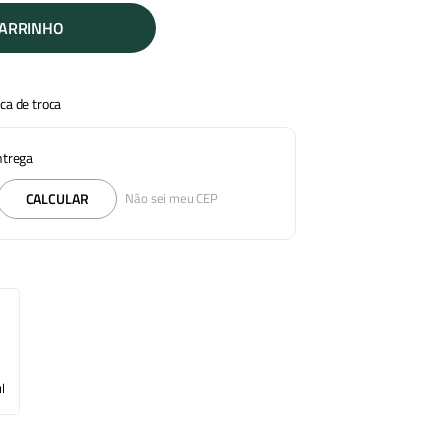
CARRINHO
ica de troca
entrega
CALCULAR
Não sei meu CEP
l