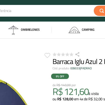
rência
s
OMBRELONES
CAMPING
Barraca Iglu Azul 2
Cód. produto
:
009033|PADRAO
9%
OFF
R$
140
,
00
R$
121
,
60
à vista
ou
R$
128
,
00
em
4
x de
R$
32
,
00
s