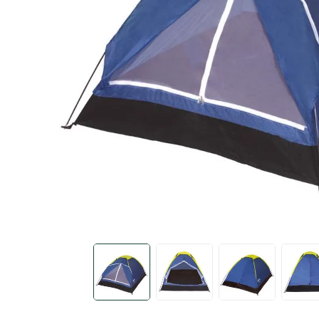
carregador portátil
10
º