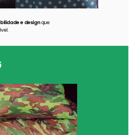
bilidade e design
que
vel.
G