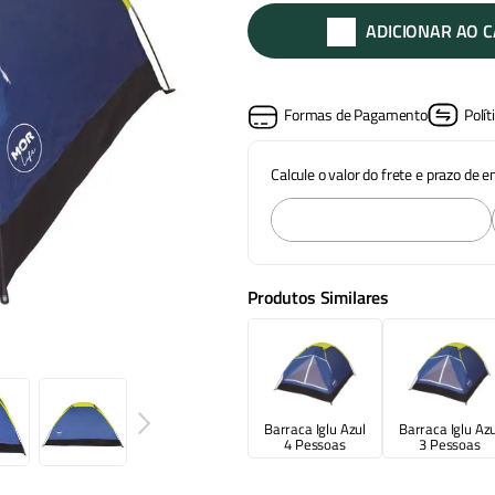
ADICIONAR AO 
Formas de Pagamento
Polít
Calcule o valor do frete e prazo de 
Produtos Similares
Barraca Iglu Azul
Barraca Iglu Azu
4 Pessoas
3 Pessoas