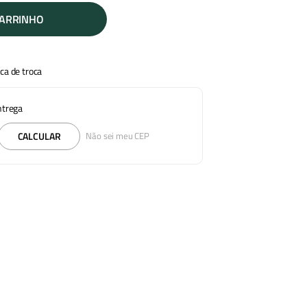
CARRINHO
ica de troca
entrega
CALCULAR
Não sei meu CEP