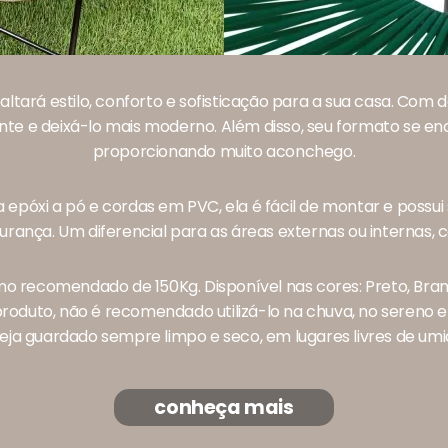
tará estilo, conforto e sofisticação para a sua casa. Com d
e e deixá-lo mais moderno. Além disso, seu formato se en
proporcionando muito aconchego.
 epóxi a pó e cordas em PVC, ela é fácil de montar e possu
urança. Um diferencial para as áreas externas ou internas, 
o recomendado de 150Kg. Disponível nas cores: Preto, Bran
 produto, não é recomendado utilizá-lo na chuva, no sereno 
a guardado sempre limpo e seco, em lugares livres de um
conheça mais