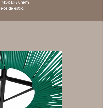
is MOR LIFE unem
ios de estilo.