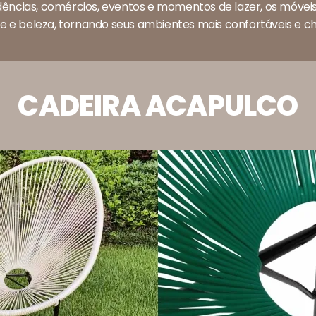
idências, comércios, eventos e momentos de lazer, os móve
e e beleza, tornando seus ambientes mais confortáveis e che
CADEIRA ACAPULCO